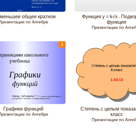
меньшее общее кратное
Функция y = k√x . Подк
Презентации по Алгебре
функция
Презентации по Алге
Графики функций
Степень с целым показа
Презентации по Алгебре
класс
Презентации по Алге