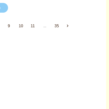
е
9
10
11
...
35