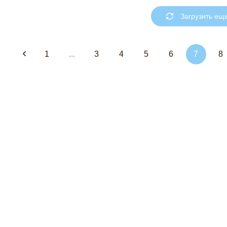
Загрузить ещ
1
...
3
4
5
6
7
8