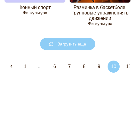
Конный спорт
Разминка в баскетболе.
Физкультура
Групповые упражнения в
движении
Физкультура
Загрузить еще
1
...
6
7
8
9
10
11