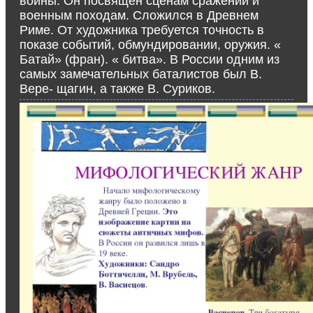
войны. Он посвящён сценам сражений и
военным походам. Сложился в Древнем
Риме. От художника требуется точность в
показе событий, обмундировании, оружия. «
Батай» (фран). « битва». В России одним из
самых замечательных баталистов был В.
Вере- щагин, а также В. Суриков.