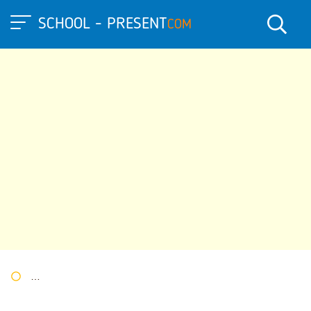
SCHOOL - PRESENT
COM
Портал презентаций
»
Презентации по МХК
» Жанры живоп