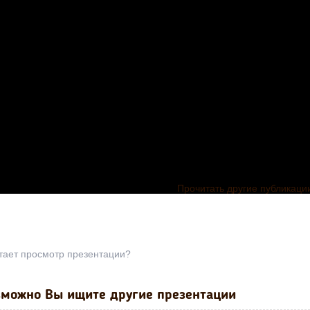
Прочитать другие публикаци
тает просмотр презентации?
Мастер - кла
для педагог
можно Вы ищите другие презентации
"Здоровьесбе
Презентация для
детей