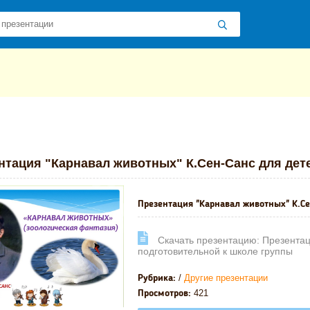
 презентаций
»
»
Другие презентации
» Презентация "Карнавал жив
нтация "Карнавал животных" К.Сен-Санс для дет
Презентация "Карнавал животных" К.Се
Cкачать презентацию: Презентац
подготовительной к школе группы
/
Другие презентации
Рубрика:
421
Просмотров: