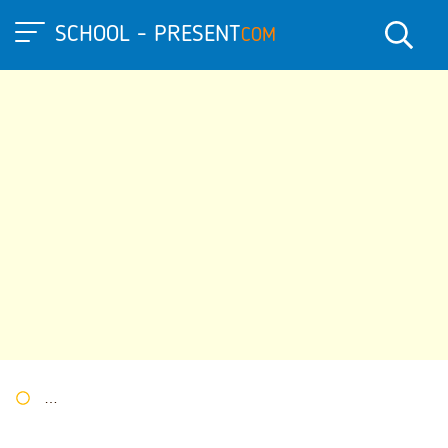
SCHOOL - PRESENT
COM
Портал презентаций
»
»
Другие презентации
» Презентация 