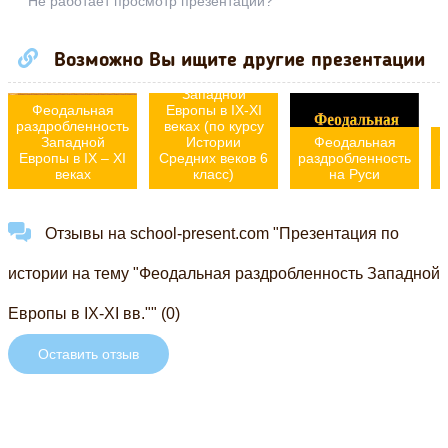
Не работает просмотр презентации?
Возможно Вы ищите другие презентации
Феодальная
раздробленность
Западной
Феодальная
Европы в IX-XI
раздробленность
веках (по курсу
Западной
Истории
Феодальная
Европы в IX – XI
Средних веков 6
раздробленность
р
веках
класс)
на Руси
Отзывы на school-present.com "Презентация по
истории на тему "Феодальная раздробленность Западной
Европы в IX-XI вв."" (0)
Оставить отзыв