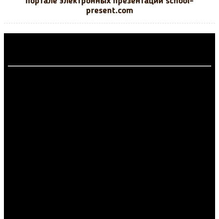
портале электронных презентаций school-
present.com