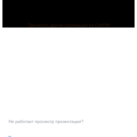
Прочитать другие публикации на CdnPdf
Не работает просмотр презентации?