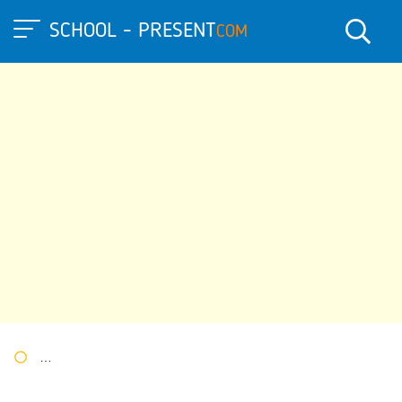
SCHOOL - PRESENT
COM
Портал презентаций
»
»
Другие презентации
» Презентация "