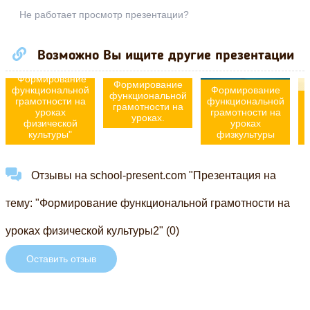
Не работает просмотр презентации?
Возможно Вы ищите другие презентации
Презентация на
тему:
"Формирование
Формирование
функциональной
Формирование
функциональной
грамотности на
функциональной
грамотности на
уроках
грамотности на
ф
уроках.
физической
уроках
культуры"
физкультуры
Отзывы на school-present.com "Презентация на
тему: "Формирование функциональной грамотности на
уроках физической культуры2" (0)
Оставить отзыв