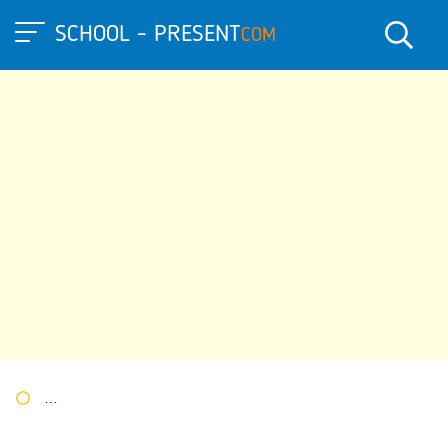
SCHOOL - PRESENT
COM
Портал презентаций
»
»
Другие презентации
» Презентация 