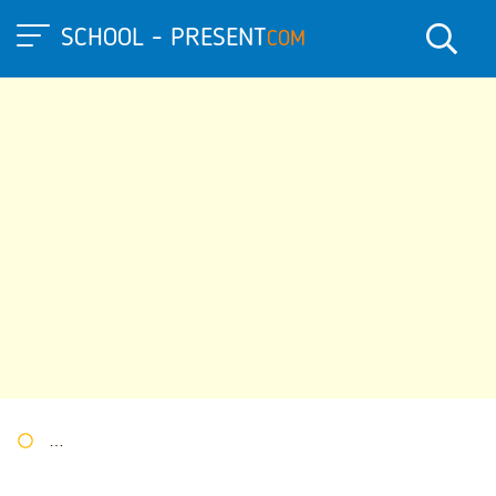
SCHOOL - PRESENT
COM
Портал презентаций
»
»
Другие презентации
» Презентация 