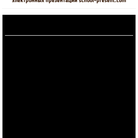
электронных презентаций school-present.com