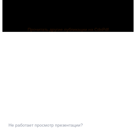
Прочитать другие публикации на CdnPdf
Не работает просмотр презентации?