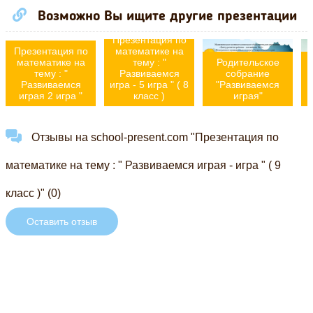
Возможно Вы ищите другие презентации
Презентация по
Презентация по
математике на
математике на
тему : "
Родительское
тему : "
Развиваемся
собрание
Развиваемся
игра - 5 игра " ( 8
"Развиваемся
играя 2 игра "
класс )
играя"
Отзывы на school-present.com "Презентация по
математике на тему : " Развиваемся играя - игра " ( 9
класс )" (0)
Оставить отзыв