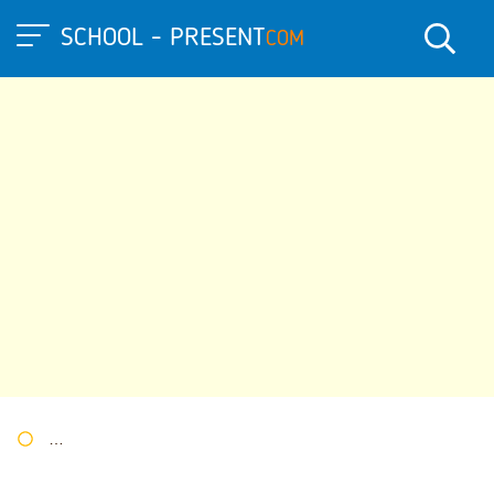
SCHOOL - PRESENT
COM
Портал презентаций
»
»
Другие презентации
» Презентация 