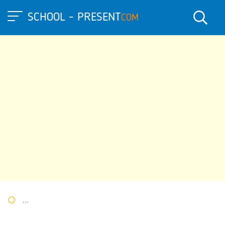
SCHOOL - PRESENT
COM
Портал презентаций
»
»
Другие презентации
» По физическо