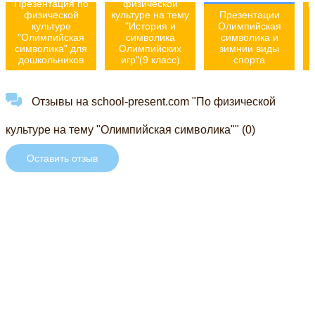
Презентация по
физической
к
физической
культуре на тему
Презентации
культуре
"История и
Олимпийская
"Олимпийская
символика
символика и
символика" для
Олимпийских
зимнии виды
дошкольников
игр"(9 класс)
спорта
Отзывы на school-present.com "По физической
культуре на тему "Олимпийская символика"" (0)
Оставить отзыв