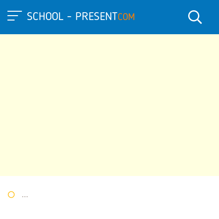
SCHOOL - PRESENT
COM
Портал презентаций
»
»
Другие презентации
» Презентация 