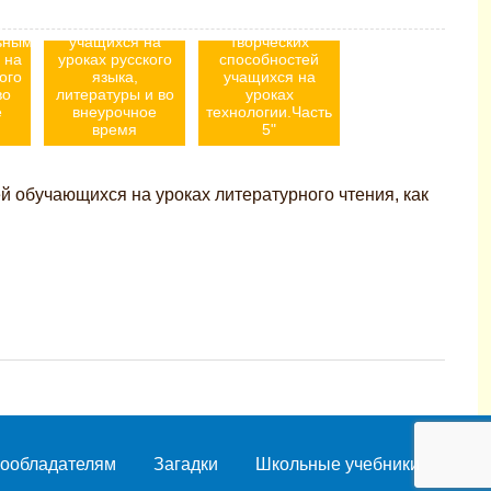
го
познавательной
деятельности
"Развитие
ьными
учащихся на
творческих
 на
уроках русского
способностей
ого
языка,
учащихся на
во
литературы и во
уроках
е
внеурочное
технологии.Часть
время
5"
й обучающихся на уроках литературного чтения, как
ообладателям
Загадки
Школьные учебники