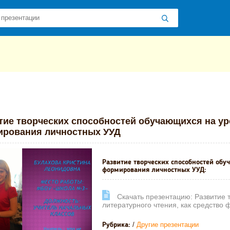
 презентаций
»
»
Другие презентации
» Развитие творческих спосо
тие творческих способностей обучающихся на уро
рования личностных УУД
Развитие творческих способностей обу
формирования личностных УУД:
Cкачать презентацию: Развитие 
литературного чтения, как средство
/
Другие презентации
Рубрика: