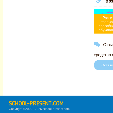
Воз
Разви
творче
способн
обучаю
Отзыв
средство 
Остави
SCHOOL-PRESENT.COM
Copyright ©2020 - 2026 school-present.
com