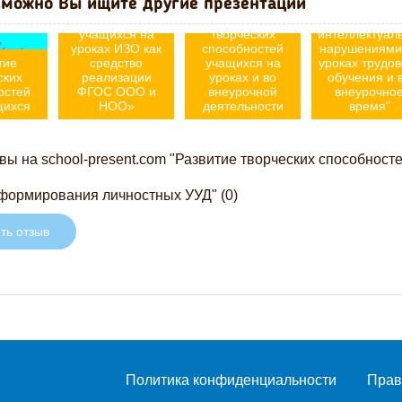
можно Вы ищите другие презентации
творческих
двигательно
способностей
Развитие
аппарата с
учащихся на
творческих
интеллектуал
уроках ИЗО как
способностей
нарушениями
тие
средство
учащихся на
уроках трудов
ских
реализации
уроках и во
обучения и 
остей
ФГОС ООО и
внеурочной
внеурочно
щихся
НОО»
деятельности
время"
ы на school-present.com "Развитие творческих способносте
формирования личностных УУД" (0)
ть отзыв
Политика конфиденциальности
Прав