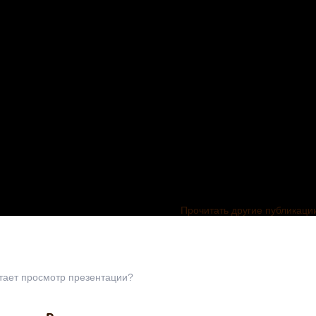
Прочитать другие публикаци
Презентаци
"Развитие
творческих
способностей
тает просмотр презентации?
обучающихся
нарушение
«Развитие
опорно-