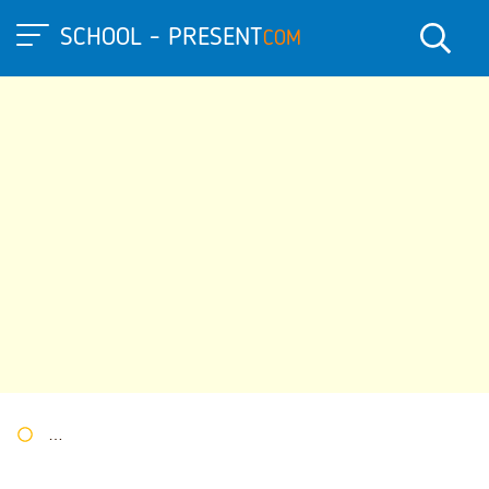
SCHOOL - PRESENT
COM
Портал презентаций
»
»
Другие презентации
» Легкая и пищ