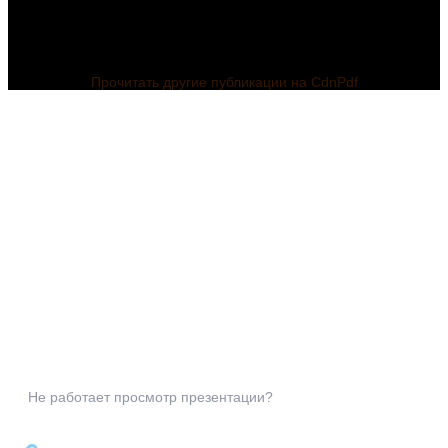
Прочитать другие публикации на CdnPdf
Не работает просмотр презентации?