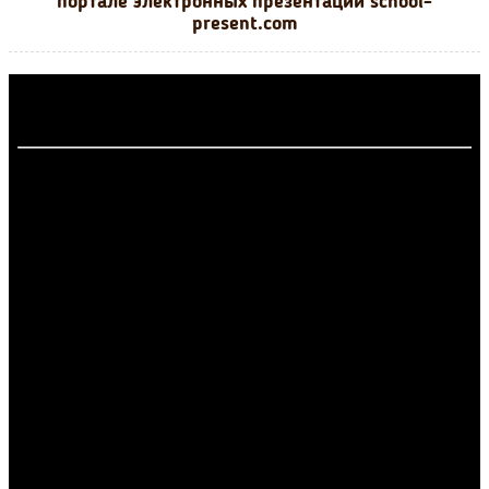
портале электронных презентаций school-
present.com