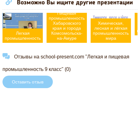
Возможно Вы ищите другие презентации
Пищевая
промышленность
Хабаровского
Химическая,
края и города
лесная и лёгкая
п
Легкая
Комсомольска-
промышленность
промышленность
на-Амуре
мира
Отзывы на school-present.com "Легкая и пищевая
промышленность 9 класс" (0)
Оставить отзыв