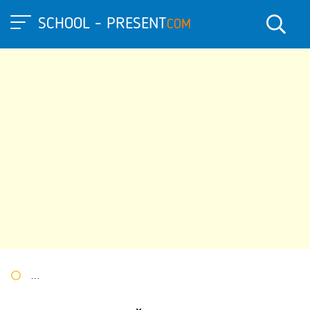
SCHOOL - PRESENT
COM
Портал презентаций
»
»
Другие презентации
» ПРОЕКТ "ЗЕ