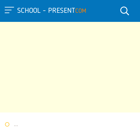
SCHOOL - PRESENT
COM
Портал презентаций
»
»
Другие презентации
» Презентация 