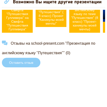
Презентация по
Возможно Вы ищите другие презентации
по книге
английскому
Джонатана
Презентация по
языку на тему
Свифта
английскому
"Путешествия" (
"Путешествия
языку по теме
8 класс) Проект
Гулливера" на
"Путешествия" (8
"Каникулы моей
Свифта
класс) "Проект-
мечты"
"Путешествия
каникулы моей
Гулливера"
мечты)
Отзывы на school-present.com "Презентация по
английскому языку "Путешествия"" (0)
Оставить отзыв