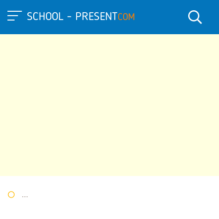
SCHOOL - PRESENT
COM
Портал презентаций
»
»
Другие презентации
» Презентация 