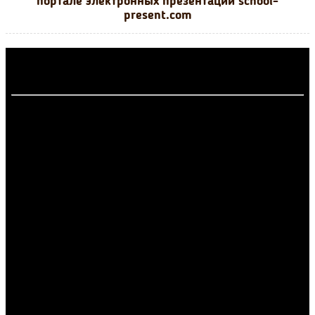
портале электронных презентаций school-
present.com