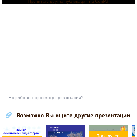
Прочитать другие публикации на CdnPdf
Не работает просмотр презентации?
Возможно Вы ищите другие презентации
Поле чудес.