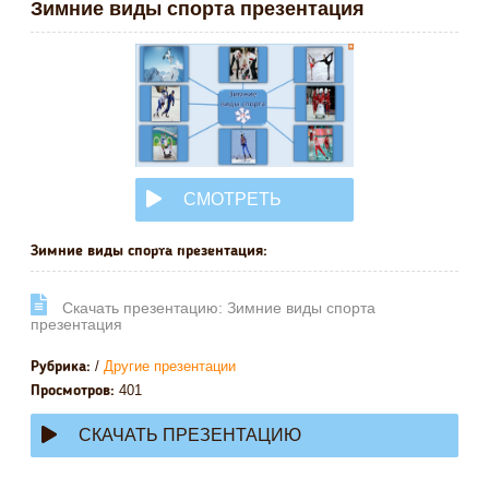
Зимние виды спорта презентация
СМОТРЕТЬ
ОНЛАЙН
Зимние виды спорта презентация:
Cкачать презентацию: Зимние виды спорта
презентация
/
Другие презентации
Рубрика:
401
Просмотров:
СКАЧАТЬ ПРЕЗЕНТАЦИЮ