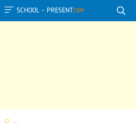
SCHOOL - PRESENT
COM
Портал презентаций
»
»
Другие презентации
» Зимние виды 