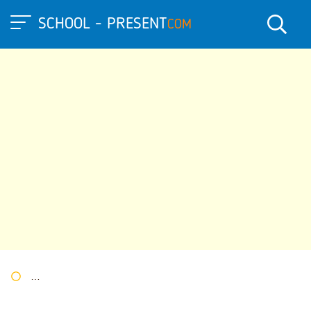
SCHOOL - PRESENT
COM
Портал презентаций
»
»
Другие презентации
» Презентация 