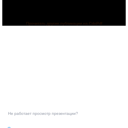
Прочитать другие публикации на CdnPdf
Не работает просмотр презентации?