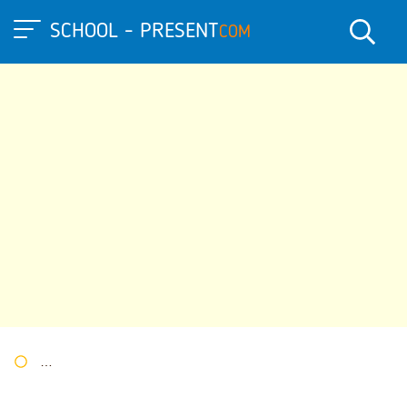
SCHOOL - PRESENT
COM
Портал презентаций
»
»
Другие презентации
» Презентация 