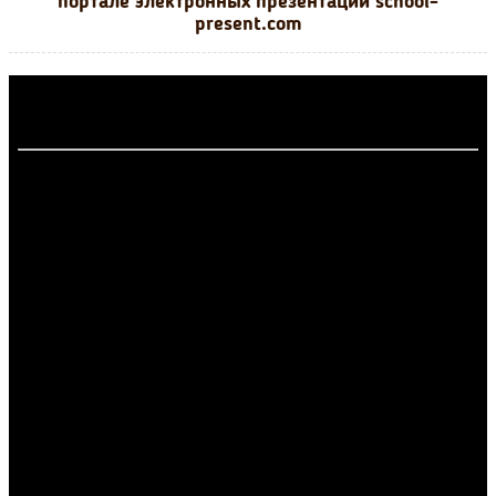
портале электронных презентаций school-
present.com