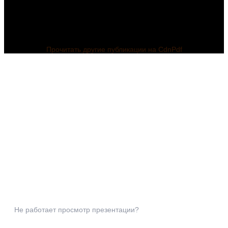
Прочитать другие публикации на CdnPdf
Не работает просмотр презентации?