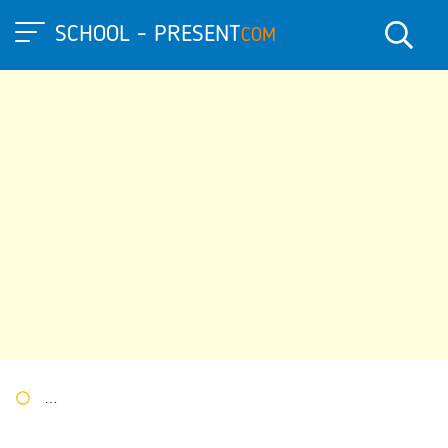
SCHOOL - PRESENT
COM
Портал презентаций
»
»
Другие презентации
» Исследовател