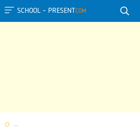
SCHOOL - PRESENT
COM
Портал презентаций
»
»
Другие презентации
» Презентация п