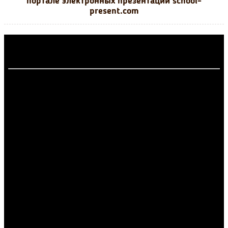
портале электронных презентаций school-
present.com