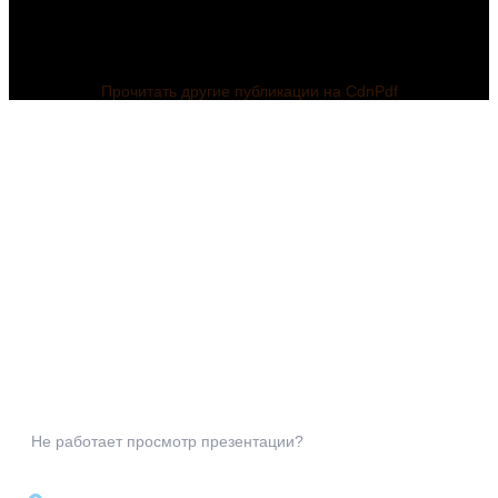
Прочитать другие публикации на CdnPdf
Не работает просмотр презентации?