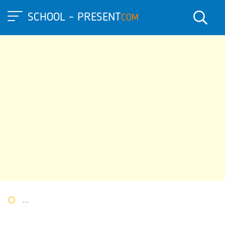
SCHOOL - PRESENT
COM
Портал презентаций
»
»
Другие презентации
» Презентация 