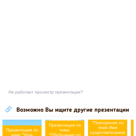
Не работает просмотр презентации?
Возможно Вы ищите другие презентации
Презентация по
теме
"Повторение по
Презентация по
о
теме Имя
Презентация по
теме:
существительное
теме "Урок-
"Обобщение по