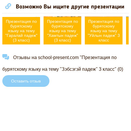
Возможно Вы ищите другие презентации
Презентация по
Презентация по
Презентация по
бурятскому
бурятскому
бурятскому
языку на тему
языку на тему
языку на тему
"Гаралай падеж"
"Хамтын падеж"
"Уйлын падеж" 3
"
(3 класс)
(3 класс)
класс
Отзывы на school-present.com "Презентация по
бурятскому языку на тему "Зэбсэгэй падеж" 3 класс" (0)
Оставить отзыв