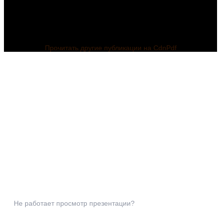
Прочитать другие публикации на CdnPdf
Не работает просмотр презентации?