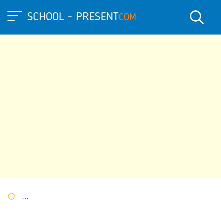
SCHOOL - PRESENT
COM
Портал презентаций
»
»
Другие презентации
» Презентация п