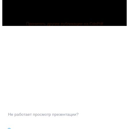
Прочитать другие публикации на CdnPdf
Не работает просмотр презентации?
ПрезентацияФотоматериалы
по теме