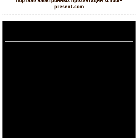
портале электронных презентаций school-
present.com