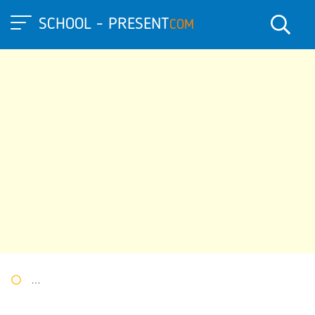
SCHOOL - PRESENT
COM
Портал презентаций
»
»
Другие презентации
» Презентация 