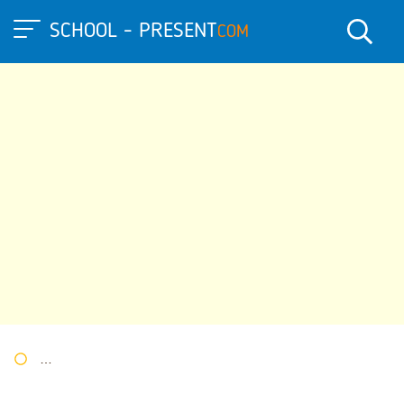
SCHOOL - PRESENT
COM
Портал презентаций
»
»
Другие презентации
» Петр 1 презе