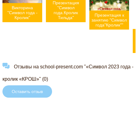
Презентация
Викторина
"Символ
"Символ года -
года.Кролик
Презентация к
Кролик"
Тильда"
занятию "Символ
года"Кролик""
ё
Отзывы на school-present.com "«Символ 2023 года -
кролик «КРОШ»" (0)
Оставить отзыв