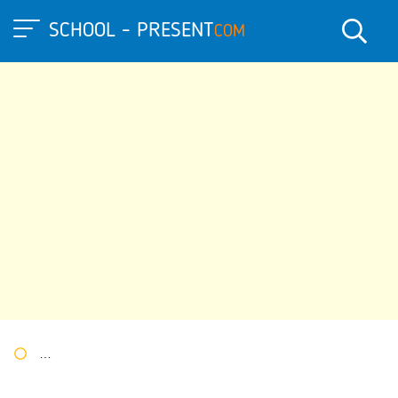
SCHOOL - PRESENT
COM
Портал презентаций
»
»
Другие презентации
» «Символ 2023