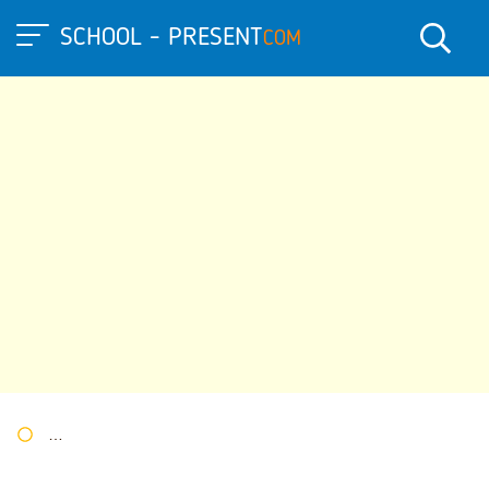
SCHOOL - PRESENT
COM
Портал презентаций
»
»
Другие презентации
» Презентация 