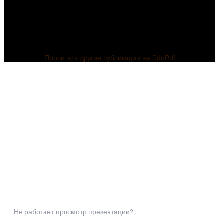
Прочитать другие публикации на CdnPdf
Не работает просмотр презентации?