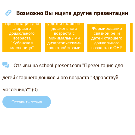
Возможно Вы ищите другие презентации
Нарушение
звукопроизношения
Презентация для
у детей старшего
старшего
дошкольного
Формирование
дошкольного
возраста с
связной речи
возраста
минимальными
детей старшего
"Кубанская
дизартрическими
дошкольного
масленица"
расстройствами
возраста с ОНР
Отзывы на school-present.com "Презентация для
детей старшего дошкольного возраста "Здравствуй
масленица"" (0)
Оставить отзыв