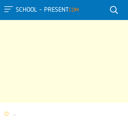
SCHOOL - PRESENT
COM
Портал презентаций
»
»
Другие презентации
» Презентацион