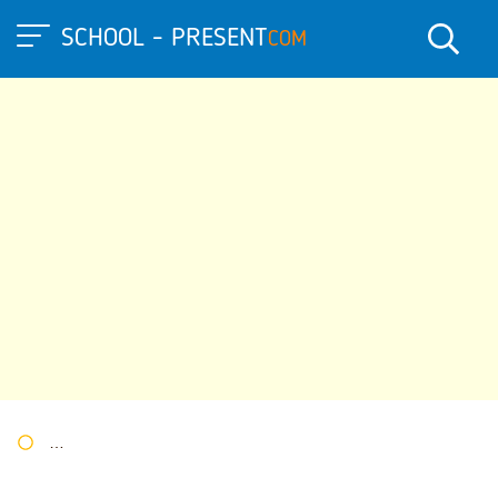
SCHOOL - PRESENT
COM
Портал презентаций
»
»
Другие презентации
» Презентация 