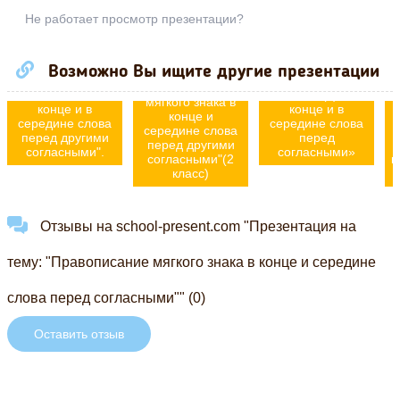
Не работает просмотр презентации?
Презентация к
уроку русского
языка по теме
Презентация по
«Правописание
Возможно Вы ищите другие презентации
русскому языку
"Правописание
слов с мягким
"Правописание
мягкого знака в
знаком (ь) на
мягкого знака в
конце и в
конце и в
конце и
середине слова
середине слова
середине слова
перед другими
перед
перед другими
м
согласными".
согласными»
согласными"(2
к
класс)
Отзывы на school-present.com "Презентация на
тему: "Правописание мягкого знака в конце и середине
слова перед согласными"" (0)
Оставить отзыв