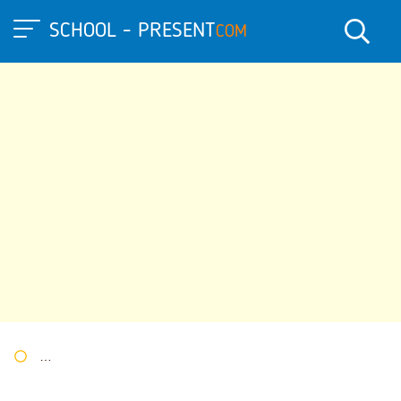
SCHOOL - PRESENT
COM
Портал презентаций
»
»
Другие презентации
» Презентация 