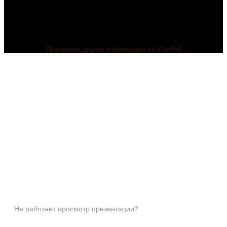
Прочитать другие публикации на CdnPdf
Не работает просмотр презентации?
Совместная
Презентация к
деятельность с