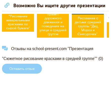
интегрированному
детьми средней
уроку ИЗО и Мир
Возможно Вы ищите другие презентации
группы по
природы и
формированию
человека
правил
"Рисование
дорожного
Рисование с
акварельными
движения и
детьми средней
красками по
поведения на
группы "Дед
сырой бумаге"
улице в средней
Мороз и
группе
Снегурочка".
Отзывы на school-present.com "Презентация
"Сюжетное рисование красками в средней группе"" (0)
Оставить отзыв