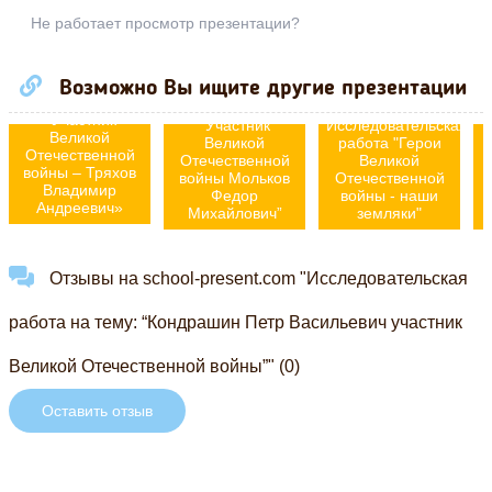
Не работает просмотр презентации?
Исследовательская
Возможно Вы ищите другие презентации
Исследовательская
работа на тему:
работа на тему:
«Участник
“Участник
Исследовательская
Великой
Великой
работа "Герои
Отечественной
Отечественной
Великой
войны – Тряхов
войны Мольков
Отечественной
Владимир
Федор
войны - наши
Андреевич»
Михайлович”
земляки"
Отзывы на school-present.com "Исследовательская
работа на тему: “Кондрашин Петр Васильевич участник
Великой Отечественной войны”" (0)
Оставить отзыв