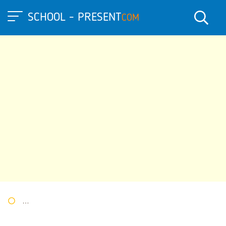
SCHOOL - PRESENT
COM
Портал презентаций
»
»
Другие презентации
» Исследовател