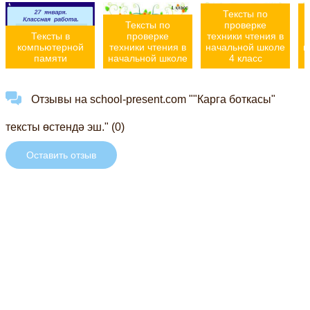
Тексты по
Тексты по
проверке
Тексты в
проверке
техники чтения в
т
компьютерной
техники чтения в
начальной школе
н
памяти
начальной школе
4 класс
Отзывы на school-present.com ""Карга боткасы"
тексты өстендә эш." (0)
Оставить отзыв