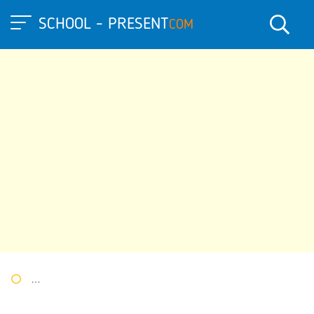
SCHOOL - PRESENT
COM
Портал презентаций
»
»
Другие презентации
» "Карга боткас