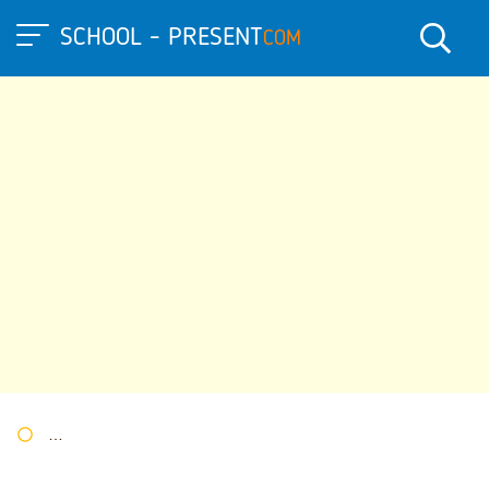
SCHOOL - PRESENT
COM
Портал презентаций
»
»
Другие презентации
» Прензентация