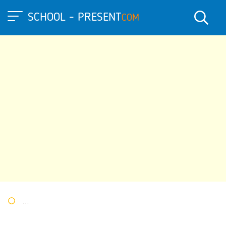
SCHOOL - PRESENT
COM
Портал презентаций
»
»
Другие презентации
» Презентация 