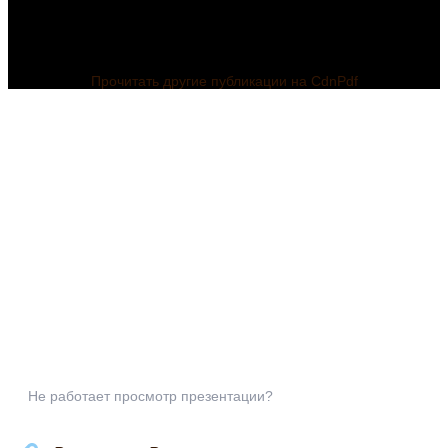
Прочитать другие публикации на CdnPdf
Дошкольники
очень
Не работает просмотр презентации?
любознательны.
Интерактивная
Приоткрыть
презентация
тайну нашей