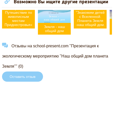
"«Планета
Вселенной
Возможно Вы ищите другие презентации
Земля- наш
поможет
общий дом.
презентация
Путешествие по
"Знакомим детей
живописным
с Вселенной.
местам
Планета Земля
Приднестровья»
-наш общий дом.
Земля - наш
общий дом
Отзывы на school-present.com "Презентация к
экологическому мероприятию "Наш общий дом планета
Земля"" (0)
Оставить отзыв