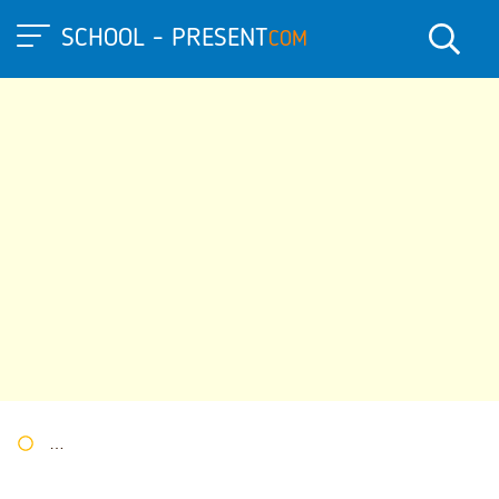
SCHOOL - PRESENT
COM
Портал презентаций
»
»
Другие презентации
» Презентация 