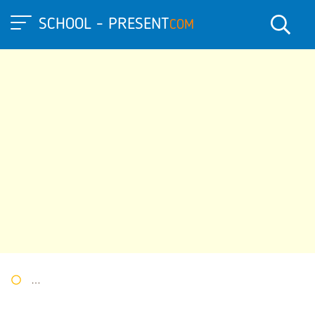
SCHOOL - PRESENT
COM
Портал презентаций
»
»
Другие презентации
» Презентация по