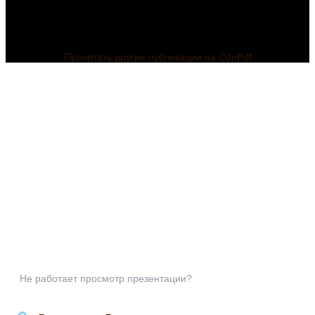
Прочитать другие публикации на CdnPdf
Не работает просмотр презентации?