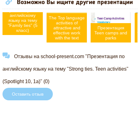
Возможно Вы ищите другие презентации
Презентация по
английскому
The Top language
языку на тему
activities of
"Family ties" (5
attractive and
Презентация
я
класс)
effective work
Teen camps and
t
with the text
parks
Отзывы на school-present.com "Презентация по
английскому языку на тему "Strong ties. Teen activities"
(Spotlight 10, 1a)" (0)
Оставить отзыв