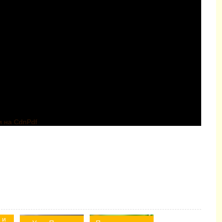
и на CdnPdf
 и