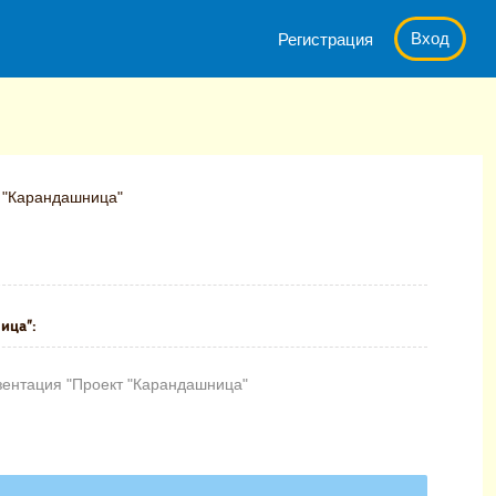
Вход
Регистрация
т "Карандашница"
ица":
зентация "Проект "Карандашница"