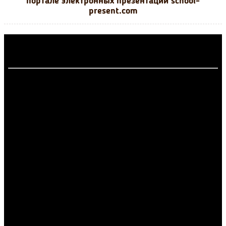
портале электронных презентаций school-
present.com