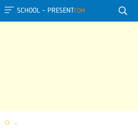
SCHOOL - PRESENT
COM
Портал презентаций
»
»
Другие презентации
» Презентация п