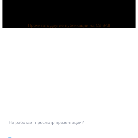
Прочитать другие публикации на CdnPdf
Не работает просмотр презентации?