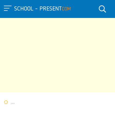
SCHOOL - PRESENT
COM
Портал презентаций
»
»
Другие презентации
» Презентация 