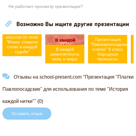
Не работает просмотр презентации?
Презентация к
Возможно Вы ищите другие презентации
внеурочному
занятию для 8-9
классов по теме
Презентация
"Мама -главное
"Павловопосадские
слово в каждой
В каждой
платки" 9 класс
судьбе"
мимолётности
Народные
вижу я миры
промыслы
Отзывы на school-present.com "Презентация "Платки
Павлопосадские" для использования по теме "История
каждой нитки"" (0)
Оставить отзыв