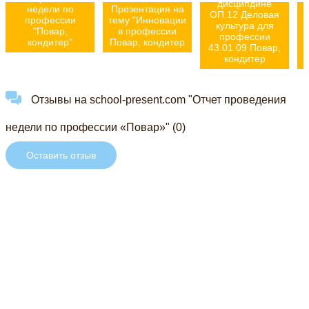
дисципдине
недели по
Презентация на
ОП.12 Деловая
профессии
тему "Инновации
культура для
"Повар,
в профессии
профессии
кондитер"
Повар, кондитер
43.01.09 Повар,
1
кондитер
Отзывы на school-present.com "Отчет проведения
недели по профессии «Повар»" (0)
Оставить отзыв