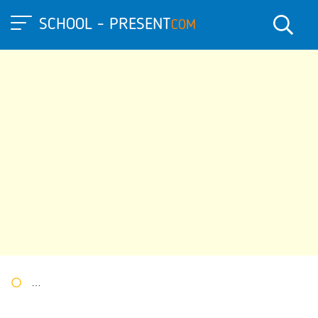
SCHOOL - PRESENT
COM
Портал презентаций
»
»
Другие презентации
» Презентация 