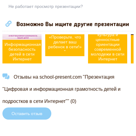
Не работает просмотр презентации?
Презентация по
информатике
"«Цифровая
Возможно Вы ищите другие презентации
гигиена детей и
Информационная
подростков»:
культура и
«Проверьте, что
ценностные
делает ваш
Информационная
ориентации
ребенок в сети!»
безопасность
современной
"
детей в сети
молодежи в сети
Интернет
Интернет
Отзывы на school-present.com "Презентация
"Цифровая и информационная грамотность детей и
подростков в сети Интернет"" (0)
Оставить отзыв