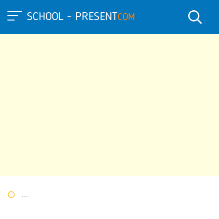
SCHOOL - PRESENT
COM
Портал презентаций
»
»
Другие презентации
» Презентация 