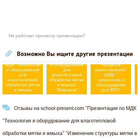
Не работает просмотр презентации?
Презентация по
Возможно Вы ищите другие презентации
Презентация по
теме: "Действия
Презентация по
МДК "Технология
тепла на мятку в
МДК "Технология
и оборудование
процессе
и оборудование
для
приготовления"
для
влаготепловой
(МДК "
о
влаготепловой
обработки мятки
технология и
и
обработки мятки
и жмыха"
оборудование
и жмыха
"Жаровни"
для ВТО"
Отзывы на school-present.com "Презентация по МДК
"Технология и оборудование для влаготепловой
обработки мятки и жмыха" "Изменение структуры мятки в