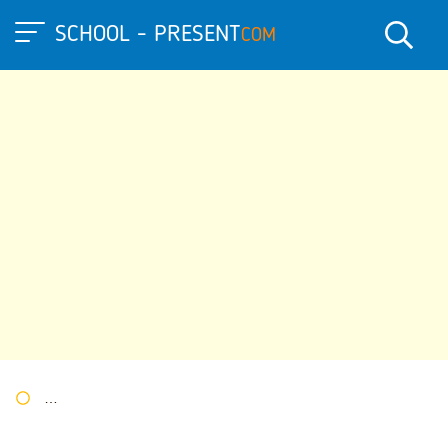
SCHOOL - PRESENT
COM
Портал презентаций
»
»
Другие презентации
» Викторина по 