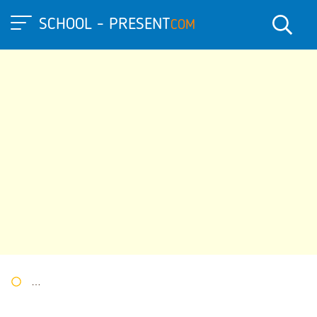
SCHOOL - PRESENT
COM
Портал презентаций
»
»
Другие презентации
» Презентация 