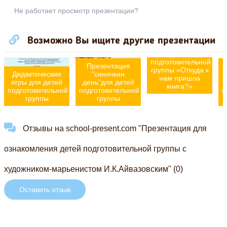
Не работает просмотр презентации?
Возможно Вы ищите другие презентации
Презентация для
детей
подготовительной
Презентация
группы «Откуда к
Дидактические
"синичкин
"
нам пришла
игры для детей
день"для детей
книга?»
подготовительной
подготовительной
п
группы
группы
Отзывы на school-present.com "Презентация для
ознакомления детей подготовительной группы с
художником-марьенистом И.К.Айвазовским" (0)
Оставить отзыв