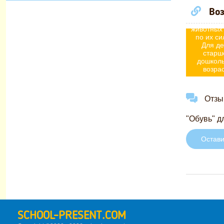
дидактич
Воз
игра Уг
домаш
животных 
по их си
Для де
старш
дошкол
возрас
Отзыв
"Обувь" д
Остави
SCHOOL-PRESENT.COM