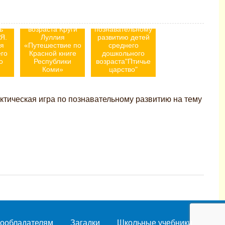
игра для детей
ая
старшего
ке
дошкольного
Презентация по
ь
возраста Круги
познавательному
Я.
Луллия
развитию детей
я
«Путешествие по
среднего
его
Красной книге
дошкольного
о
Республики
возраста"Птичье
Коми»
царство"
ктическая игра по познавательному развитию на тему
ообладателям
Загадки
Школьные учебники