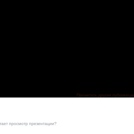
Прочитать другие публикаци
ПРЕЗЕНТАЦИЯ К
сценарию
непосредственно
тает просмотр презентации?
образовательной
ивная
деятельности по