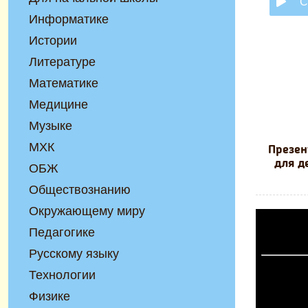
С
Информатике
Истории
Литературе
Математике
Медицине
Музыке
МХК
Презен
для д
ОБЖ
Обществознанию
Окружающему миру
Педагогике
Русскому языку
Технологии
Физике