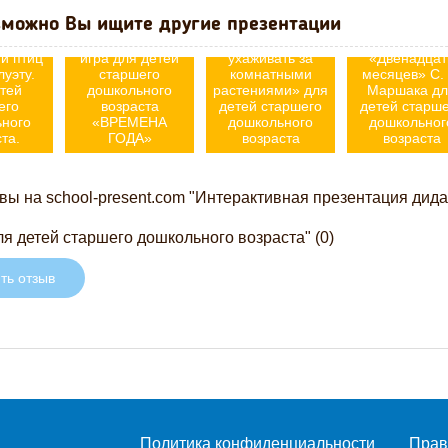
еская
познавательному
можно Вы ищите другие презентации
адай
Мультимедийная
развитию
Интерактивн
них
дидактическая
«Карлсон учится
игра по сказ
и птиц
игра для детей
ухаживать за
«Двенадцат
луэту.
старшего
комнатными
месяцев» С. 
тей
дошкольного
растениями» для
Маршака дл
его
возраста
детей старшего
детей старш
ьного
«ВРЕМЕНА
дошкольного
дошкольног
та.
ГОДА»
возраста
возраста
ы на school-present.com "Интерактивная презентация дида
ля детей старшего дошкольного возраста" (0)
ть отзыв
Политика конфиденциальности
Прав