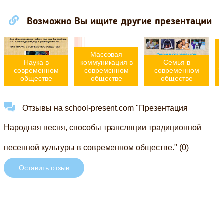
Возможно Вы ищите другие презентации
Массовая
Наука в
коммуникация в
Семья в
современном
современном
современном
З
обществе
обществе
обществе
Отзывы на school-present.com "Презентация
Народная песня, способы трансляции традиционной
песенной культуры в современном обществе." (0)
Оставить отзыв