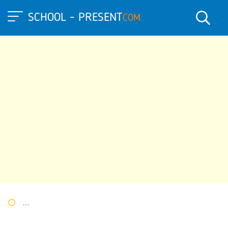
SCHOOL - PRESENT
COM
Портал презентаций
»
»
Другие презентации
» Презентация 