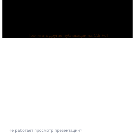
Прочитать другие публикации на CdnPdf
Не работает просмотр презентации?