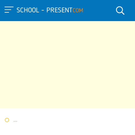
SCHOOL - PRESENT
COM
Портал презентаций
»
»
Другие презентации
» Презентация 