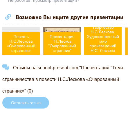
Не работает просмотр презентации?
Возможно Вы ищите другие презентации
Творчество
Н.С.Лескова.
Н
Повесть
Презентация
Художественный
Н.С.Лескова
"Н.Лесков
мир
«Очарованный
"Очарованный
произведений
странник»
странник"
Н.С. Лескова
Отзывы на school-present.com "Презентация "Тема
странничества в повести Н.С.Лескова «Очарованный
странник»" (0)
Оставить отзыв