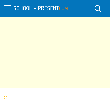
SCHOOL - PRESENT
COM
Портал презентаций
»
»
Другие презентации
» Презентация 